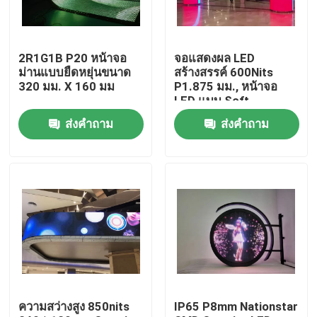
ทัวร์โรงงาน
2R1G1B P20 หน้าจอ
จอแสดงผล LED
ม่านแบบยืดหยุ่นขนาด
สร้างสรรค์ 600Nits
ควบคุมคุณภาพ
320 มม. X 160 มม
P1.875 มม., หน้าจอ
LED แบบ Soft
SMD1515 ในร่ม
ส่งคำถาม
ส่งคำถาม
ติดต่อเรา
ข่าว
กรณี
จอแสดงผล LED ให้เช่าในร่ม
ความสว่างสูง 850nits
IP65 P8mm Nationstar
จอแสดงผล LED ให้เช่ากลางแจ้ง