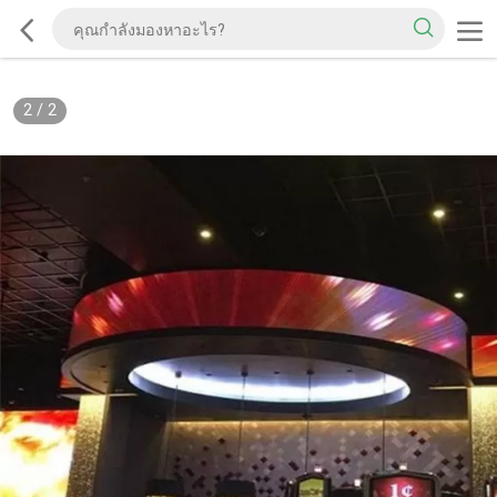
2
/
2