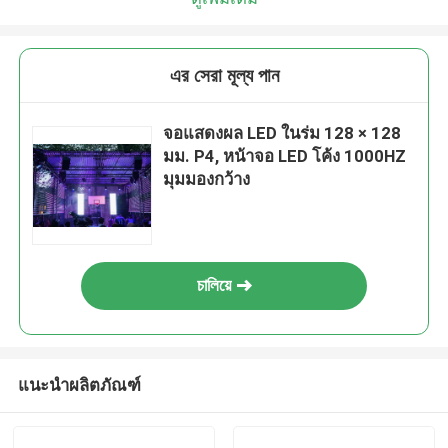
এর সেরা মূল্য পান
จอแสดงผล LED ในร่ม 128 × 128
มม. P4, หน้าจอ LED โค้ง 1000HZ
มุมมองกว้าง
চালিয়ে
แนะนำผลิตภัณฑ์